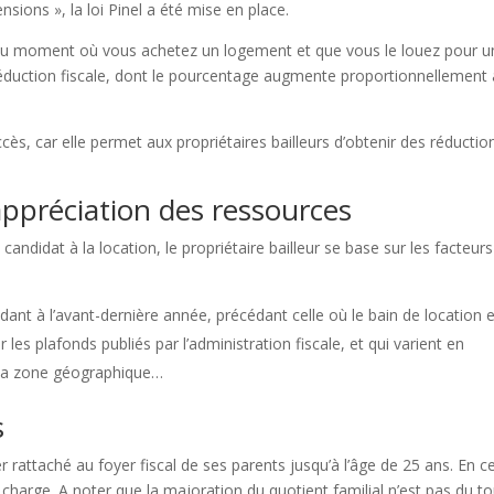
sions », la loi Pinel a été mise en place.
tir du moment où vous achetez un logement et que vous le louez pour 
réduction fiscale, dont le pourcentage augmente proportionnellement
ccès, car elle permet aux propriétaires bailleurs d’obtenir des réductio
’appréciation des ressources
andidat à la location, le propriétaire bailleur se base sur les facteurs
dant à l’avant-dernière année, précédant celle où le bain de location 
 les plafonds publiés par l’administration fiscale, et qui varient en
e la zone géographique…
s
er rattaché au foyer fiscal de ses parents jusqu’à l’âge de 25 ans. En c
harge. A noter que la majoration du quotient familial n’est pas du to