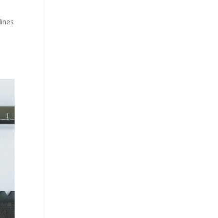
lines
t