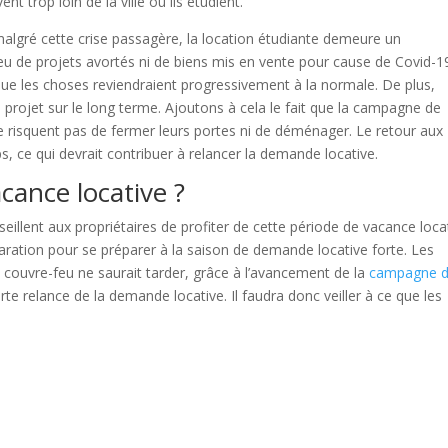
ent trop loin de la ville où ils étudient.
e, malgré cette crise passagère, la location étudiante demeure un
s eu de projets avortés ni de biens mis en vente pour cause de Covid-1
que les choses reviendraient progressivement à la normale. De plus,
un projet sur le long terme. Ajoutons à cela le fait que la campagne de
 ne risquent pas de fermer leurs portes ni de déménager. Le retour aux
s, ce qui devrait contribuer à relancer la demande locative.
cance locative ?
illent aux propriétaires de profiter de cette période de vacance loca
aration pour se préparer à la saison de demande locative forte. Les
u couvre-feu ne saurait tarder, grâce à l’avancement de la
campagne 
 forte relance de la demande locative. Il faudra donc veiller à ce que les