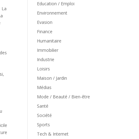
Education / Emploi
. La
Environnement
La
Evasion
e
Finance
Humanitaire
Immobilier
 des
Industrie
Loisirs
si,
Maison / Jardin
Médias
Mode / Beauté / Bien-être
Santé
du
Société
Sports
cile
ture
Tech & Internet