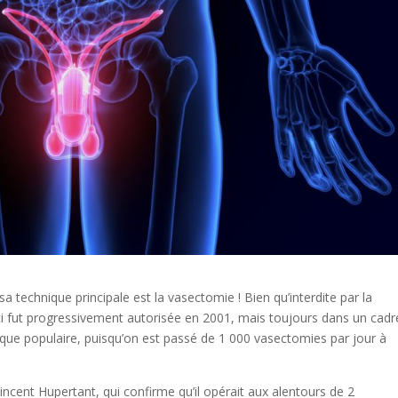
a technique principale est la vasectomie ! Bien qu’interdite par la
-ci fut progressivement autorisée en 2001, mais toujours dans un cadr
atique populaire, puisqu’on est passé de 1 000 vasectomies par jour à
incent Hupertant, qui confirme qu’il opérait aux alentours de 2