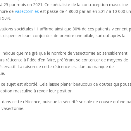
 25 par mois en 2021. Ce spécialiste de la contraception masculine
ombre de
vasectomies
est passé de 4 8000 par an en 2017 à 10 000 un
de 50%.
tivations sociétales ! Il affirme ainsi que 80% de ces patients viennent 
nt dispenser leurs conjointes de prendre une pilule, surtout après la
te indique que malgré que le nombre de vasectomie ait sensiblement
s réticente à l’idée d’en faire, préférant se contenter de moyens de
préservatif. La raison de cette réticence est due au manque de
ue.
s ce sujet est abordé. Cela laisse planer beaucoup de doutes qui pous
ption masculine à revoir leur position.
nt dans cette réticence, puisque la sécurité sociale ne couvre qu’une pa
e vasectomie.