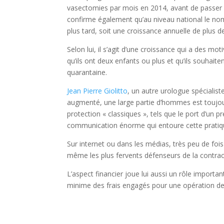
vasectomies par mois en 2014, avant de passer à
confirme également qu’au niveau national le n
plus tard, soit une croissance annuelle de plus 
Selon lui, il s’agit d’une croissance qui a des mo
qu’ils ont deux enfants ou plus et qu’ils souhaite
quarantaine.
Jean Pierre Giolitto
, un autre urologue spécialis
augmenté, une large partie d’hommes est toujour
protection « classiques », tels que le port d’un 
communication énorme qui entoure cette pratiq
Sur internet ou dans les médias, très peu de foi
même les plus fervents défenseurs de la contrace
L’aspect financier joue lui aussi un rôle importa
minime des frais engagés pour une opération d