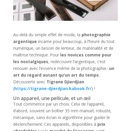
Au-delà du simple effet de mode, la
photographie
argentique
incarne pour beaucoup, à l’heure du tout
numérique, un besoin de lenteur, de matérialité et de
maîtrise technique. Pour
les novices comme pour
les nostalgiques
, redécouvrir l’argentique, c’est
renouer avec l’essence même de la photographie :
un
art du regard autant qu’un art du temps
.
Découverte avec
Tigrane Djierdjian
(
https://tigrane-djierdjian.kabook.fr/
) !
Un appareil, une pellicule, et un œil
Tout commence par un choix. Celui de l’appareil,
d’abord, souvent un boîtier 35 mm manuel, robuste,
mécanique, sans écran ni algorithme pour guider le
déclenchement. Ces appareils, disponibles à
prix
abordables
sur le
marché de l’occasion
, sont