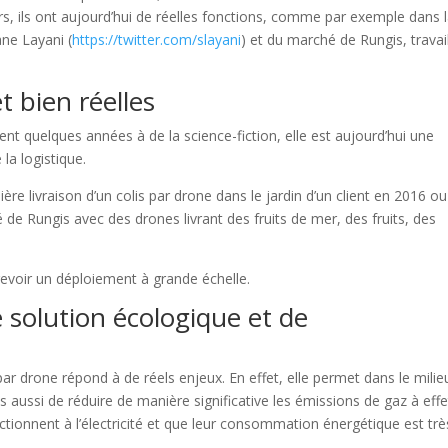
sirs, ils ont aujourd’hui de réelles fonctions, comme par exemple dans 
ane Layani (
https://twitter.com/slayani
) et du marché de Rungis, travai
t bien réelles
ement quelques années à de la science-fiction, elle est aujourd’hui une
 la logistique.
e livraison d’un colis par drone dans le jardin d’un client en 2016 ou
e Rungis avec des drones livrant des fruits de mer, des fruits, des
revoir un déploiement à grande échelle.
e solution écologique et de
par drone répond à de réels enjeux. En effet, elle permet dans le milie
 aussi de réduire de manière significative les émissions de gaz à effe
onctionnent à l’électricité et que leur consommation énergétique est trè