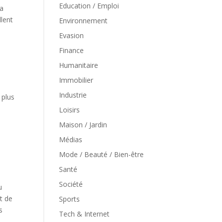
Education / Emploi
la
llent
Environnement
Evasion
Finance
Humanitaire
Immobilier
Industrie
 plus
Loisirs
Maison / Jardin
Médias
Mode / Beauté / Bien-être
Santé
Société
u
t de
Sports
s
Tech & Internet