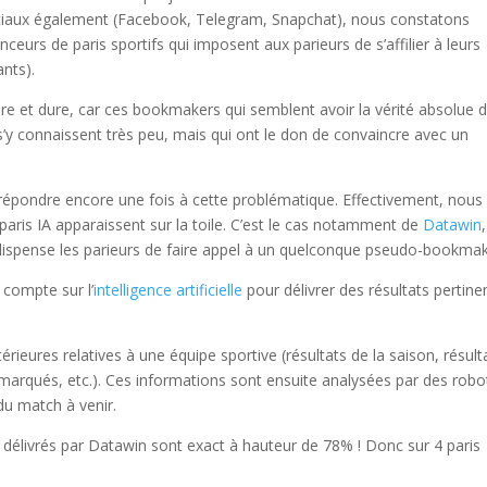
sociaux également (Facebook, Telegram, Snapchat), nous constatons
ceurs de paris sportifs qui imposent aux parieurs de s’affilier à leurs
ants).
re et dure, car ces bookmakers qui semblent avoir la vérité absolue 
s’y connaissent très peu, mais qui ont le don de convaincre avec un
pu répondre encore une fois à cette problématique. Effectivement, nous
paris IA apparaissent sur la toile. C’est le cas notamment de
Datawin
dispense les parieurs de faire appel à un quelconque pseudo-bookmak
 compte sur l’
intelligence artificielle
pour délivrer des résultats pertine
ieures relatives à une équipe sportive (résultats de la saison, résult
s marqués, etc.). Ces informations sont ensuite analysées par des robo
 du match à venir.
ts délivrés par Datawin sont exact à hauteur de 78% ! Donc sur 4 paris